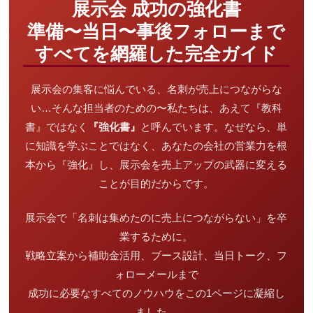
展示会 成功の強化書
準備〜当日〜事後フォローまで
すべてを網羅した完全ガイド
展示会の集客に悩んでいる、名刺が売上につながらな
い…そんな担当者のための〜私たちは、あえて『教科
書』ではなく
『強化書』
と呼んでいます。なぜなら、単
に知識を学ぶことではなく、あなたの会社の営業力を根
本から『強化』し、展示会を売上アップの武器に変える
ことが目的だからです。
展示会で「名刺は集めたのに売上につながらない」を卒
業するために。
戦略立案から補助金活用、ブース設計、当日トーク、フ
ォローメールまで
成功に必要なすべてのノウハウをこの1ページに凝縮し
ました。