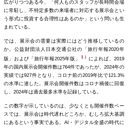
広がりつつある今、「何人ものスタッフが長時間会場
に常駐し、不特定多数の来場者に対応する展示会とい
う形式に投資する合理性はあるのか」という問いも生
まれている。
では、展示会の需要は実際にはどう推移しているの
か。公益財団法人日本交通公社の「旅行年報2020年
１）
版」および「旅行年報2025年版」
によれば、2019
年の国内展示会開催件数は764件であったが、2024年の
実績では927件となり、コロナ前の2019年比で121.3%
の水準に達した。展示会開催件数はコロナ禍後に回復
し、2024年は過去最多水準を記録している。
この数字が示しているのは、少なくとも開催件数ベー
スでは、展示会は時代遅れどころか、むしろ拡大基調
にあるという事実である。AI・デジタル全盛の時代に