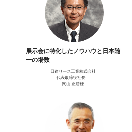
展示会に特化したノウハウと日本随
一の場数
日建リース工業株式会社
代表取締役社長
関山 正勝様