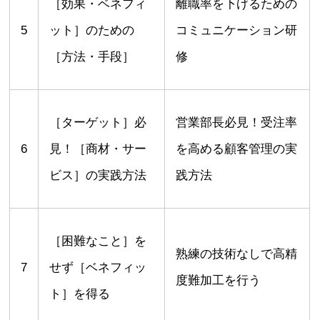
［効果・ベネフィ
離職率を下げるための
5
ット］のための
コミュニケーション研
［方法・手段］
修
［ターゲット］必
営業部長必見！受注率
6
見！［商材・サー
を高める顧客管理の実
ビス］の実践方法
践方法
［困難なこと］を
熟練の技術なしで高精
7
せず［ベネフィッ
度難加工を行う
ト］を得る