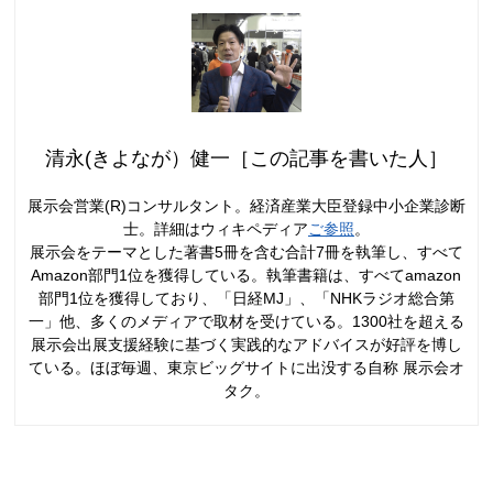
清永(きよなが）健一［この記事を書いた人］
展示会営業(R)コンサルタント。経済産業大臣登録中小企業診断
士。詳細はウィキペディア
ご参照
。
展示会をテーマとした著書5冊を含む合計7冊を執筆し、すべて
Amazon部門1位を獲得している。執筆書籍は、すべてamazon
部門1位を獲得しており、「日経MJ」、「NHKラジオ総合第
一」他、多くのメディアで取材を受けている。1300社を超える
展示会出展支援経験に基づく実践的なアドバイスが好評を博し
ている。ほぼ毎週、東京ビッグサイトに出没する自称 展示会オ
タク。