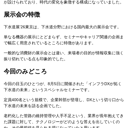
が設けられており、時代の変化を象徴する構成になっていました。
展示会の特徴
下水道展’26東京は、下水道分野における国内最大の展示会です。
単なる機器の展示にとどまらず、セミナーやキャリア関連の企画ま
で幅広く用意されているところに特徴があります。
一般的な消費財の展示会とは違い、来場者の目的が情報収集に強く
振り切れている点も印象的でした。
今回のみどころ
今回の目玉のひとつが、8月5日に開催された「インフラDXが拓く
下水道の未来」というスペシャルセミナーです。
定員400名という規模で、企業幹部が登壇し、DXという切り口から
下水道の未来を語る企画でした。
老朽化した管路の維持管理や人手不足という、業界が長年抱えてき
た課題に対して、テクノロジーがどのような答えを出していくの
か。その最前線を見られる場になっていたと思います。