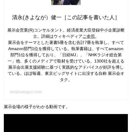
清永(きよなが）健一［この記事を書いた人］
展示会営業(R)コンサルタント。経済産業大臣登録中小企業診断
士。詳細はウィキペディア
ご参照
。
展示会をテーマとした著書5冊を含む合計7冊を執筆し、すべて
Amazon部門1位を獲得している。執筆書籍は、すべてamazon
部門1位を獲得しており、「日経MJ」、「NHKラジオ総合第
一」他、多くのメディアで取材を受けている。1300社を超える
展示会出展支援経験に基づく実践的なアドバイスが好評を博し
ている。ほぼ毎週、東京ビッグサイトに出没する自称 展示会オ
タク。
tenjikaieigyo.com
展示会場の様子がわかる動画です。