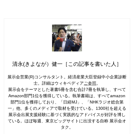
清永(きよなが）健一［この記事を書いた人］
展示会営業(R)コンサルタント。経済産業大臣登録中小企業診断
士。詳細はウィキペディア
ご参照
。
展示会をテーマとした著書5冊を含む合計7冊を執筆し、すべて
Amazon部門1位を獲得している。執筆書籍は、すべてamazon
部門1位を獲得しており、「日経MJ」、「NHKラジオ総合第
一」他、多くのメディアで取材を受けている。1300社を超える
展示会出展支援経験に基づく実践的なアドバイスが好評を博し
ている。ほぼ毎週、東京ビッグサイトに出没する自称 展示会オ
タク。