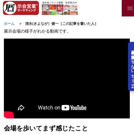
ホーム
清永(きよなが）健一［この記事を書いた人］
展示会場の様子がわかる動画です。
展示会を失敗させな
会場を歩いてまず感じたこと