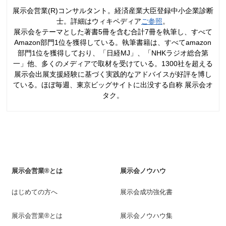
展示会営業(R)コンサルタント。経済産業大臣登録中小企業診断
士。詳細はウィキペディア
ご参照
。
展示会をテーマとした著書5冊を含む合計7冊を執筆し、すべて
Amazon部門1位を獲得している。執筆書籍は、すべてamazon
部門1位を獲得しており、「日経MJ」、「NHKラジオ総合第
一」他、多くのメディアで取材を受けている。1300社を超える
展示会出展支援経験に基づく実践的なアドバイスが好評を博し
ている。ほぼ毎週、東京ビッグサイトに出没する自称 展示会オ
タク。
展示会営業®とは
展示会ノウハウ
はじめての方へ
展示会成功強化書
展示会営業®とは
展示会ノウハウ集