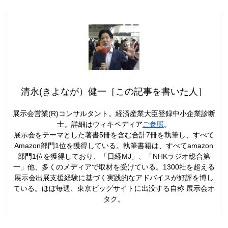
清永(きよなが）健一［この記事を書いた人］
展示会営業(R)コンサルタント。経済産業大臣登録中小企業診断
士。詳細はウィキペディア
ご参照
。
展示会をテーマとした著書5冊を含む合計7冊を執筆し、すべて
Amazon部門1位を獲得している。執筆書籍は、すべてamazon
部門1位を獲得しており、「日経MJ」、「NHKラジオ総合第
一」他、多くのメディアで取材を受けている。1300社を超える
展示会出展支援経験に基づく実践的なアドバイスが好評を博し
ている。ほぼ毎週、東京ビッグサイトに出没する自称 展示会オ
タク。