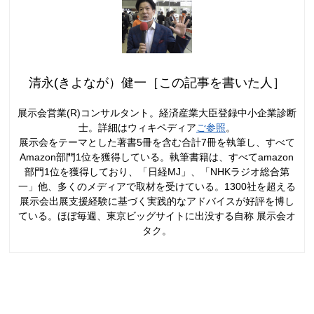
清永(きよなが）健一［この記事を書いた人］
展示会営業(R)コンサルタント。経済産業大臣登録中小企業診断
士。詳細はウィキペディア
ご参照
。
展示会をテーマとした著書5冊を含む合計7冊を執筆し、すべて
Amazon部門1位を獲得している。執筆書籍は、すべてamazon
部門1位を獲得しており、「日経MJ」、「NHKラジオ総合第
一」他、多くのメディアで取材を受けている。1300社を超える
展示会出展支援経験に基づく実践的なアドバイスが好評を博し
ている。ほぼ毎週、東京ビッグサイトに出没する自称 展示会オ
タク。