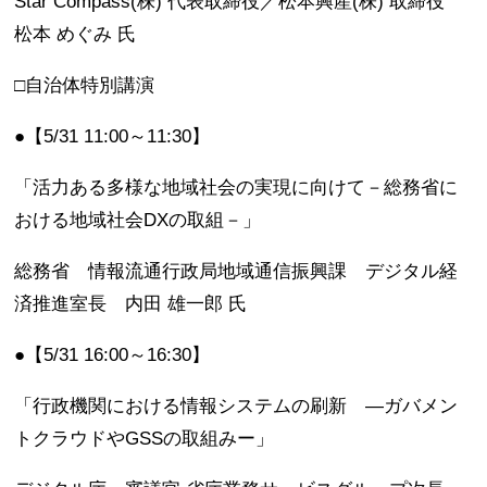
Star Compass(株) 代表取締役／松本興産(株) 取締役
松本 めぐみ 氏
□自治体特別講演
●【5/31 11:00～11:30】
「活力ある多様な地域社会の実現に向けて－総務省に
おける地域社会DXの取組－」
総務省 情報流通行政局地域通信振興課 デジタル経
済推進室長 内田 雄一郎 氏
●【5/31 16:00～16:30】
「行政機関における情報システムの刷新 ―ガバメン
トクラウドやGSSの取組みー」