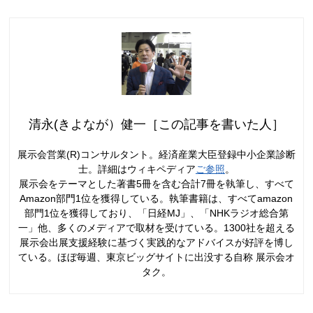
清永(きよなが）健一［この記事を書いた人］
展示会営業(R)コンサルタント。経済産業大臣登録中小企業診断
士。詳細はウィキペディア
ご参照
。
展示会をテーマとした著書5冊を含む合計7冊を執筆し、すべて
Amazon部門1位を獲得している。執筆書籍は、すべてamazon
部門1位を獲得しており、「日経MJ」、「NHKラジオ総合第
一」他、多くのメディアで取材を受けている。1300社を超える
展示会出展支援経験に基づく実践的なアドバイスが好評を博し
ている。ほぼ毎週、東京ビッグサイトに出没する自称 展示会オ
タク。