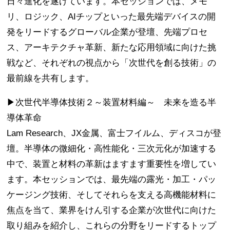
日々進化を遂げています。本セッションでは、メモ
リ、ロジック、AIチップといった最先端デバイスの開
発をリードするグローバル企業が登壇、先端プロセ
ス、アーキテクチャ革新、新たな応用領域に向けた挑
戦など、それぞれの視点から「次世代を創る技術」の
最前線を共有します。
▶次世代半導体技術２～装置材料編～ 未来を造る半
導体革命
Lam Research、JX金属、富士フイルム、ディスコが登
壇。半導体の微細化・高性能化・三次元化が加速する
中で、装置と材料の革新はますます重要性を増してい
ます。本セッションでは、最先端の露光・加工・パッ
ケージング技術、そしてそれらを支える高機能材料に
焦点を当て、業界をけん引する企業が次世代に向けた
取り組みを紹介し、これらの分野をリードするトップ