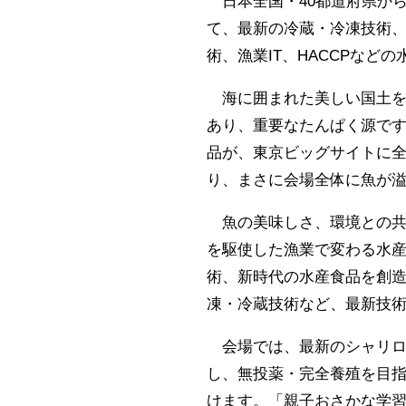
日本全国・40都道府県から
て、最新の冷蔵・冷凍技術
術、漁業IT、HACCPなど
海に囲まれた美しい国土を
あり、重要なたんぱく源で
品が、東京ビッグサイトに
り、まさに会場全体に魚が
魚の美味しさ、環境との共
を駆使した漁業で変わる水
術、新時代の水産食品を創
凍・冷蔵技術など、最新技
会場では、最新のシャリロ
し、無投薬・完全養殖を目
けます。「親子おさかな学習