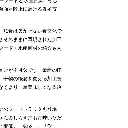
シーフードと水産資源、そし
海面と陸上に於ける養殖技
、魚食は欠かせない食文化で
さそのままに再現された加工
フード・水産商材の紹介もあ
。
ンが不可欠です。最新のIT
、干物の概念を変える加工技
なくより一層美味しくなる冷
ナのフードトラックも登場
さんのしらす丼も賞味いただ
で開催。「知る」、「学