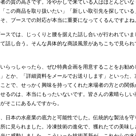
場者の質の高さです。冷やかしで来ている人はほとんどいな
。「この商品を取り扱いたい」「新しい取引先を探している
こそ、ブースでの対応が本当に重要になってくるんですよね
ブースでは、じっくりと腰を据えた話し合いが行われていま
いて話し合う。そんな具体的な商談風景があちこちで見られ
がいらっしゃったら、ぜひ特典企画を用意することをお勧め
供」とか、「詳細資料をメールでお送りします」といった、
ることで、せっかく興味を持ってくれた来場者の方との関係
らせるのは、本当にもったいないです。皆さんの素晴らしい
スがそこにあるんですから。
は、日本の水産業の底力と可能性でした。伝統的な製法を守
随所に見られました。冷凍技術の進化で、獲れたての美味し
本当に感動しました。こういった技術革新が、これからの水