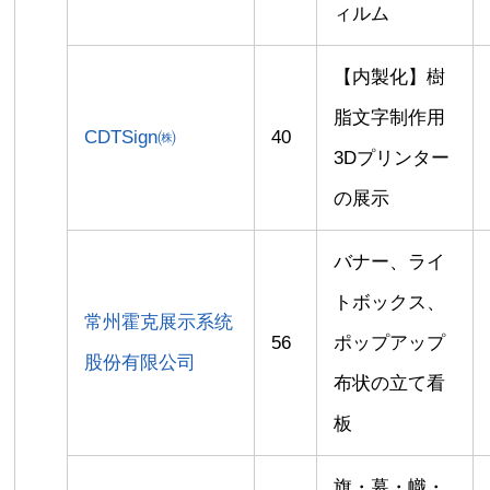
ィルム
【内製化】樹
脂文字制作用
CDTSign㈱
40
3Dプリンター
の展示
バナー、ライ
トボックス、
常州霍克展示系统
56
ポップアップ
股份有限公司
布状の立て看
板
旗・幕・幟・