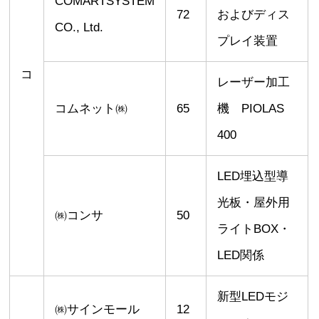
COMARTSYSTEM
72
およびディス
CO., Ltd.
プレイ装置
コ
レーザー加工
コムネット㈱
65
機 PIOLAS
400
LED埋込型導
光板・屋外用
㈱コンサ
50
ライトBOX・
LED関係
新型LEDモジ
㈱サインモール
12