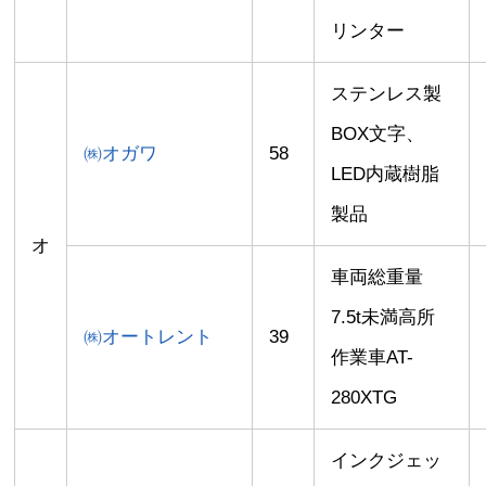
リンター
ステンレス製
BOX文字、
㈱オガワ
58
LED内蔵樹脂
製品
オ
車両総重量
7.5t未満高所
㈱オートレント
39
作業車AT-
280XTG
インクジェッ