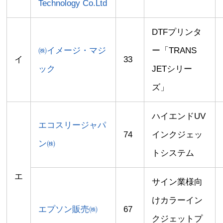
Technology Co.Ltd
DTFプリンタ
㈱イメージ・マジ
ー「TRANS
イ
33
ック
JETシリー
ズ」
ハイエンドUV
エコスリージャパ
74
インクジェッ
ン㈱
トシステム
エ
サイン業様向
けカラーイン
エプソン販売㈱
67
クジェットプ