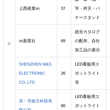
上西産業㈱
37
竿・袢天・バ
ナースタンド
総合カタログ
㈱新星社
69
の配布、自社
シ
加工品の展示
SHENZHEN M&S
LED看板用ス
ELECTRONIC
26
ポットライト
CO.,LTD
等
LED看板用ス
深・市維天科技有
60
ポットライト