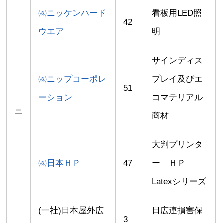
㈱ニッケンハード
看板用LED照
42
ウエア
明
サインディス
㈱ニップコーポレ
プレイ及びエ
51
ーション
コマテリアル
ニ
商材
大判プリンタ
㈱日本ＨＰ
47
ー ＨＰ
Latexシリーズ
(一社)日本屋外広
日広連損害保
3