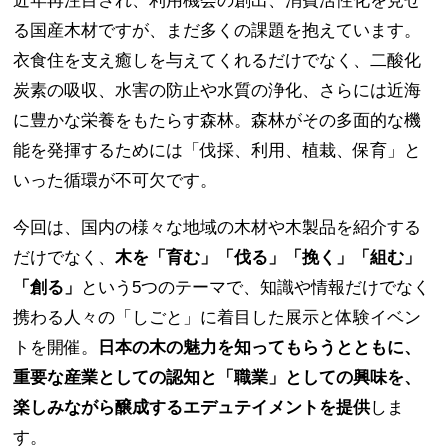
近年再注目され、利用機会の創出、消費活性化を見せ
る国産木材ですが、まだ多くの課題を抱えています。
衣食住を支え癒しを与えてくれるだけでなく、二酸化
炭素の吸収、水害の防止や水質の浄化、さらには近海
に豊かな栄養をもたらす森林。森林がその多面的な機
能を発揮するためには「伐採、利用、植栽、保育」と
いった循環が不可欠です。
今回は、国内の様々な地域の木材や木製品を紹介する
だけでなく、
木を「育む」「伐る」「挽く」「組む」
「創る」
という5つのテーマで、知識や情報だけでなく
携わる人々の「しごと」に着目した展示と体験イベン
トを開催。
日本の木の魅力を知ってもらうとともに、
重要な産業としての認知と「職業」としての興味を、
楽しみながら醸成するエデュテイメントを提供
しま
す。