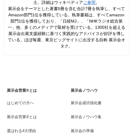
士。詳細はウィキペディア
ご参照
。
展示会をテーマとした著書5冊を含む合計7冊を執筆し、すべて
Amazon部門1位を獲得している。執筆書籍は、すべてamazon
部門1位を獲得しており、「日経MJ」、「NHKラジオ総合第
一」他、多くのメディアで取材を受けている。1300社を超える
展示会出展支援経験に基づく実践的なアドバイスが好評を博し
ている。ほぼ毎週、東京ビッグサイトに出没する自称 展示会オ
タク。
展示会営業®とは
展示会ノウハウ
はじめての方へ
展示会成功強化書
展示会営業®とは
展示会ノウハウ集
選ばれる4大理由
展示会の準備