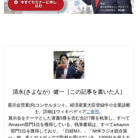
清永(きよなが）健一［この記事を書いた人］
展示会営業(R)コンサルタント。経済産業大臣登録中小企業診断
士。詳細はウィキペディア
ご参照
。
展示会をテーマとした著書5冊を含む合計7冊を執筆し、すべて
Amazon部門1位を獲得している。執筆書籍は、すべてamazon
部門1位を獲得しており、「日経MJ」、「NHKラジオ総合第
一」他、多くのメディアで取材を受けている。1300社を超える