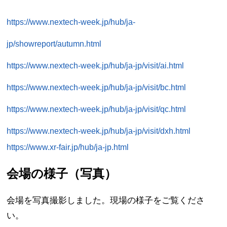
https://www.nextech-week.jp/hub/ja-
jp/showreport/autumn.html
https://www.nextech-week.jp/hub/ja-jp/visit/ai.html
https://www.nextech-week.jp/hub/ja-jp/visit/bc.html
https://www.nextech-week.jp/hub/ja-jp/visit/qc.html
https://www.nextech-week.jp/hub/ja-jp/visit/dxh.html
https://www.xr-fair.jp/hub/ja-jp.html
会場の様子（写真）
会場を写真撮影しました。現場の様子をご覧くださ
い。