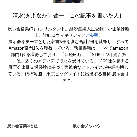
清永(きよなが）健一［この記事を書いた人］
展示会営業(R)コンサルタント。経済産業大臣登録中小企業診断
士。詳細はウィキペディア
ご参照
。
展示会をテーマとした著書5冊を含む合計7冊を執筆し、すべて
Amazon部門1位を獲得している。執筆書籍は、すべてamazon
部門1位を獲得しており、「日経MJ」、「NHKラジオ総合第
一」他、多くのメディアで取材を受けている。1300社を超える
展示会出展支援経験に基づく実践的なアドバイスが好評を博し
ている。ほぼ毎週、東京ビッグサイトに出没する自称 展示会オ
タク。
展示会営業®とは
展示会ノウハウ