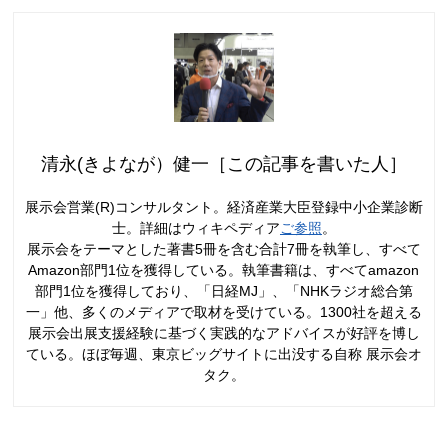
清永(きよなが）健一［この記事を書いた人］
展示会営業(R)コンサルタント。経済産業大臣登録中小企業診断
士。詳細はウィキペディア
ご参照
。
展示会をテーマとした著書5冊を含む合計7冊を執筆し、すべて
Amazon部門1位を獲得している。執筆書籍は、すべてamazon
部門1位を獲得しており、「日経MJ」、「NHKラジオ総合第
一」他、多くのメディアで取材を受けている。1300社を超える
展示会出展支援経験に基づく実践的なアドバイスが好評を博し
ている。ほぼ毎週、東京ビッグサイトに出没する自称 展示会オ
タク。