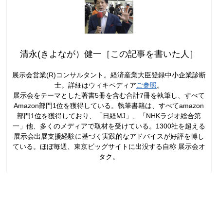
清永(きよなが）健一［この記事を書いた人］
展示会営業(R)コンサルタント。経済産業大臣登録中小企業診断
士。詳細はウィキペディア
ご参照
。
展示会をテーマとした著書5冊を含む合計7冊を執筆し、すべて
Amazon部門1位を獲得している。執筆書籍は、すべてamazon
部門1位を獲得しており、「日経MJ」、「NHKラジオ総合第
一」他、多くのメディアで取材を受けている。1300社を超える
展示会出展支援経験に基づく実践的なアドバイスが好評を博し
ている。ほぼ毎週、東京ビッグサイトに出没する自称 展示会オ
タク。