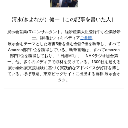
清永(きよなが）健一［この記事を書いた人］
展示会営業(R)コンサルタント。経済産業大臣登録中小企業診断
士。詳細はウィキペディア
ご参照
。
展示会をテーマとした著書5冊を含む合計7冊を執筆し、すべて
Amazon部門1位を獲得している。執筆書籍は、すべてamazon
部門1位を獲得しており、「日経MJ」、「NHKラジオ総合第
一」他、多くのメディアで取材を受けている。1300社を超える
展示会出展支援経験に基づく実践的なアドバイスが好評を博し
ている。ほぼ毎週、東京ビッグサイトに出没する自称 展示会オ
タク。