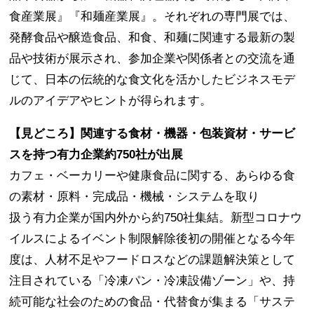
⾷産業展』『和麺産業展』。それぞれの専⾨展では、
発酵⾷品や醸造⾷品、和⾷、和麺に関連する最新の製
品や技術が展⽰され、参加企業や関係者との交流を通
じて、⽇本の伝統的な⾷⽂化を活かしたビジネスモデ
ルのアイデアやヒントが得られます。
【⾒どころ】関連する⾷材・機器・包装資材・サービ
スを持つ有⼒企業約750社が出展
カフェ・ベーカリーや健康⾷品に関する、あらゆる⾷
の素材・原料・完成品・機械・システムを取り
扱う有⼒企業が国内外から約750社集結。新型コロナウ
イルスによるイベント制限解除後初の開催となる今年
度は、⼈材不⾜やフードロスなどの課題解決策として
注⽬されている「冷凍パン・冷凍設備ゾーン」や、持
続可能な社会のための⾷品・代替⾷が集まる「サステ