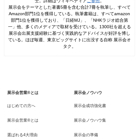
士。詳細はウィキペディア
ご参照
。
展示会をテーマとした著書5冊を含む合計7冊を執筆し、すべて
Amazon部門1位を獲得している。執筆書籍は、すべてamazon
部門1位を獲得しており、「日経MJ」、「NHKラジオ総合第
一」他、多くのメディアで取材を受けている。1300社を超える
展示会出展支援経験に基づく実践的なアドバイスが好評を博し
ている。ほぼ毎週、東京ビッグサイトに出没する自称 展示会オ
タク。
展示会営業®とは
展示会ノウハウ
はじめての方へ
展示会成功強化書
展示会営業®とは
展示会ノウハウ集
選ばれる4大理由
展示会の準備