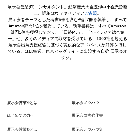
展示会営業(R)コンサルタント。経済産業大臣登録中小企業診断
士。詳細はウィキペディア
ご参照
。
展示会をテーマとした著書5冊を含む合計7冊を執筆し、すべて
Amazon部門1位を獲得している。執筆書籍は、すべてamazon
部門1位を獲得しており、「日経MJ」、「NHKラジオ総合第
一」他、多くのメディアで取材を受けている。1300社を超える
展示会出展支援経験に基づく実践的なアドバイスが好評を博し
ている。ほぼ毎週、東京ビッグサイトに出没する自称 展示会オ
タク。
展示会営業®とは
展示会ノウハウ
はじめての方へ
展示会成功強化書
展示会営業®とは
展示会ノウハウ集