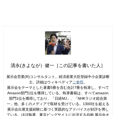
清永(きよなが）健一［この記事を書いた人］
展示会営業(R)コンサルタント。経済産業大臣登録中小企業診断
士。詳細はウィキペディア
ご参照
。
展示会をテーマとした著書5冊を含む合計7冊を執筆し、すべて
Amazon部門1位を獲得している。執筆書籍は、すべてamazon
部門1位を獲得しており、「日経MJ」、「NHKラジオ総合第
一」他、多くのメディアで取材を受けている。1300社を超える
展示会出展支援経験に基づく実践的なアドバイスが好評を博し
ている。ほぼ毎週、東京ビッグサイトに出没する自称 展示会オ