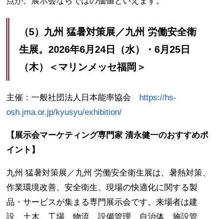
点が、展示会ならではの価値といえます。
（5）九州 猛暑対策展／九州 労働安全衛
生展。2026年6月24日（水）・6月25日
（木）＜マリンメッセ福岡＞
主催：一般社団法人日本能率協会
https://hs-
osh.jma.or.jp/kyusyu/exhibition/
【展示会マーケティング専門家 清永健一のおすすめポ
イント】
九州 猛暑対策展／九州 労働安全衛生展は、暑熱対策、
作業環境改善、安全衛生、現場の快適化に関する製
品・サービスが集まる専門展示会です。来場者は建
設、土木、工場、物流、設備管理、自治体、施設管