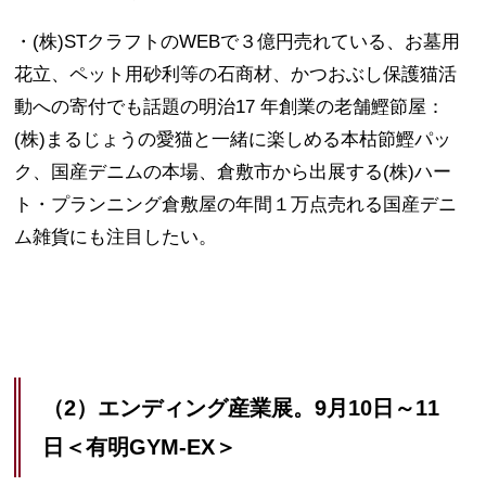
・(株)STクラフトのWEBで３億円売れている、お墓用
花立、ペット用砂利等の石商材、かつおぶし保護猫活
動への寄付でも話題の明治17 年創業の老舗鰹節屋：
(株)まるじょうの愛猫と一緒に楽しめる本枯節鰹パッ
ク、国産デニムの本場、倉敷市から出展する(株)ハー
ト・プランニング倉敷屋の年間１万点売れる国産デニ
ム雑貨にも注目したい。
（2）エンディング産業展。9月10日～11
日＜
有明GYM-EX
＞