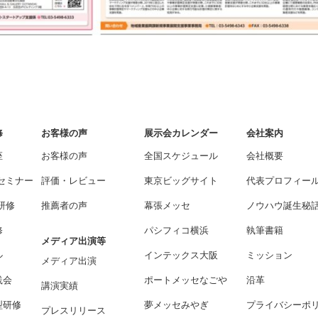
修
お客様の声
展示会カレンダー
会社案内
座
お客様の声
全国スケジュール
会社概要
)セミナー
評価・レビュー
東京ビッグサイト
代表プロフィー
研修
推薦者の声
幕張メッセ
ノウハウ誕生秘
修
パシフィコ横浜
執筆書籍
メディア出演等
ル
インテックス大阪
ミッション
メディア出演
践会
ポートメッセなごや
沿革
講演実績
型研修
夢メッセみやぎ
プライバシーポ
プレスリリース