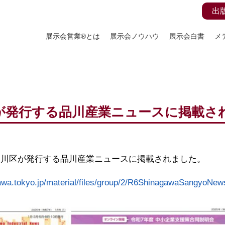
出
展示会営業®とは
展示会ノウハウ
展示会白書
メ
が発行する品川産業ニュースに掲載さ
品川区が発行する品川産業ニュースに掲載されました。
gawa.tokyo.jp/material/files/group/2/R6ShinagawaSangyoNew