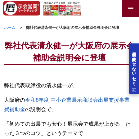
ホーム
弊社代表清永健一が大阪府の展示会補助金説明会に登壇
弊社代表清永健一が大阪府の展示会
展示会を失敗させないセミナー
補助金説明会に登壇
弊社代表取締役の清永健一が、
大阪府の
令和8年度 中小企業展示商談会出展支援事業
費補助金
の説明会で、
「初めての出展でも安心！展示会で成果が上がる、た
った３つのコツ」というテーマで