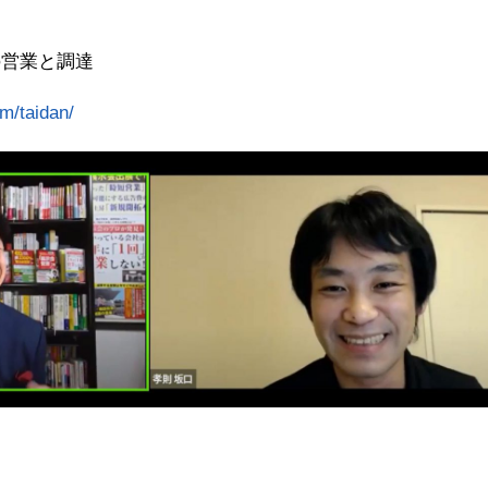
の営業と調達
om/taidan/