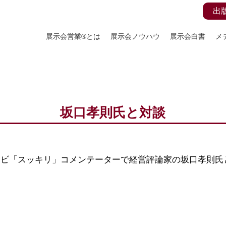
出
展示会営業®とは
展示会ノウハウ
展示会白書
メ
坂口孝則氏と対談
レビ「スッキリ」コメンテーターで経営評論家の坂口孝則氏