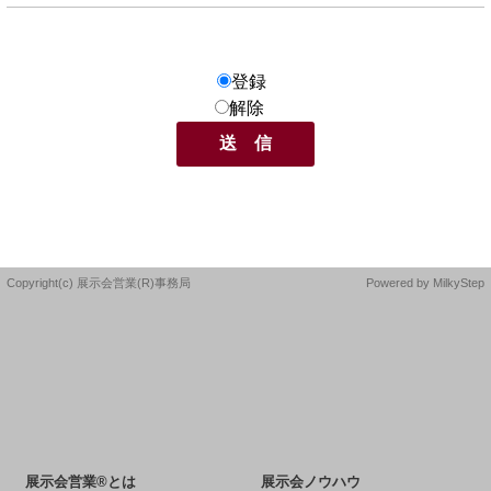
登録
解除
Copyright(c) 展示会営業(R)事務局
Powered by
MilkyStep
展示会営業®とは
展示会ノウハウ