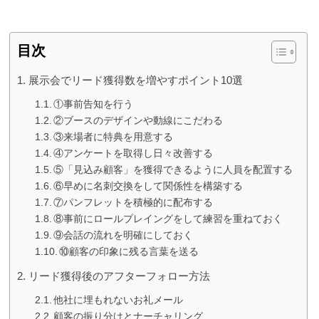
目次
展示会でリード獲得数を増やすポイント10選
①事前告知を行う
②ブースのデザインや動線にこだわる
③来場者に特典を用意する
④アンケートを取得し日々改善する
⑤「見込み顧客」を獲得できるように人員を配置する
⑥早めに名刺交換をして関係性を構築する
⑦パンフレットを積極的に配布する
⑧事前にロールプレイングをして練習を重ねておく
⑨会話の流れを明確にしておく
⑩顧客の印象に残る言葉を送る
リード獲得後のアフターフォロー方法
他社に埋もれないお礼メール
顧客の振り分けとナーチャリング