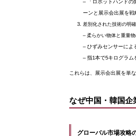
– 「ロボットハンド
ーンと展示会出展を戦
差別化された技術の明
– 柔らかい物体と重量
– ひずみセンサーに
– 指1本で5キログラ
これらは、展示会出展を単
なぜ中国・韓国企
グローバル市場攻略