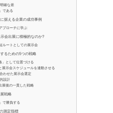
明確な差
」である
核に据える企業の成功事例
アプローチに学ぶ
展示会出展に積極的なのか?
短ルートとしての展示会
するための5つの戦略
戦略」として位置づける
ルと展示会スケジュールを連動させる
に合わせた展示会選定
略的設計
・出展後の一貫した戦略
出展戦略
」で勝負する
めの測定指標