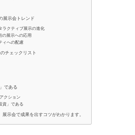
)
6年の展示会トレンド
ンタラクティブ展示の進化
技術の展示への応用
ティへの配慮
めのチェックリスト
場」である
のアクション
投資」である
、展示会で成果を出すコツがわかります。