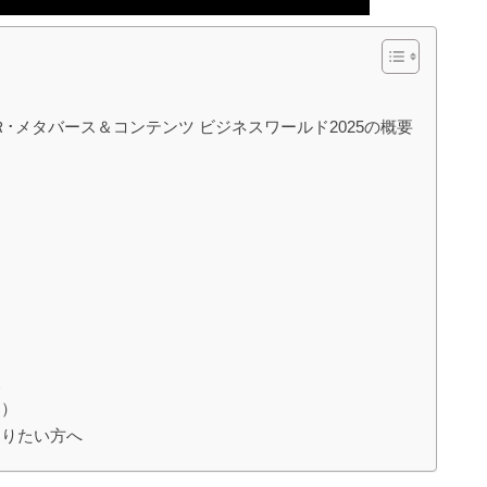
京 ＸＲ･メタバース＆コンテンツ ビジネスワールド2025の概要
点
用）
知りたい方へ