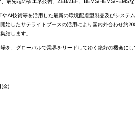
は、最先端の省エネ技術、ZEB/ZEH、BEMS/HEMS/FEM
oTやAI技術等を活用した最新の環境配慮型製品及びシステ
開始したサテライトブースの活用により国内外合わせ約20
が集結します。
の場を、グローバルで業界をリードしてゆく絶好の機会にし
(金)