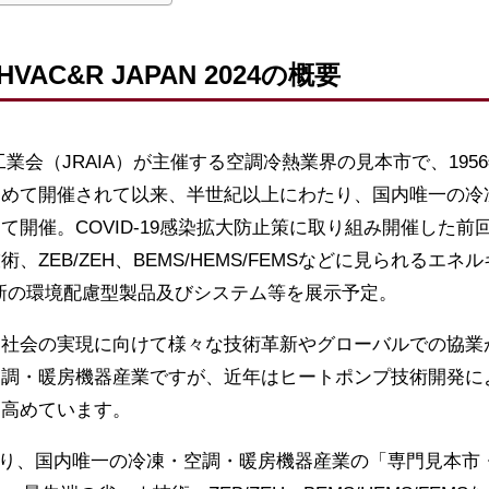
AC&R JAPAN 2024の概要
業会（JRAIA）が主催する空調冷熱業界の見本市で、195
初めて開催されて以来、半世紀以上にわたり、国内唯一の冷
開催。COVID-19感染拡大防止策に取り組み開催した前回の
、ZEB/ZEH、BEMS/HEMS/FEMSなどに見られるエ
た最新の環境配慮型製品及びシステム等を展示予定。
な社会の実現に向けて様々な技術革新やグローバルでの協業
空調・暖房機器産業ですが、近年はヒートポンプ技術開発に
を高めています。
たり、国内唯一の冷凍・空調・暖房機器産業の「専門見本市