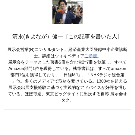
清永(きよなが）健一［この記事を書いた人］
展示会営業(R)コンサルタント。経済産業大臣登録中小企業診断
士。詳細はウィキペディア
ご参照
。
展示会をテーマとした著書5冊を含む合計7冊を執筆し、すべて
Amazon部門1位を獲得している。執筆書籍は、すべてamazon
部門1位を獲得しており、「日経MJ」、「NHKラジオ総合第
一」他、多くのメディアで取材を受けている。1300社を超える
展示会出展支援経験に基づく実践的なアドバイスが好評を博し
ている。ほぼ毎週、東京ビッグサイトに出没する自称 展示会オ
タク。