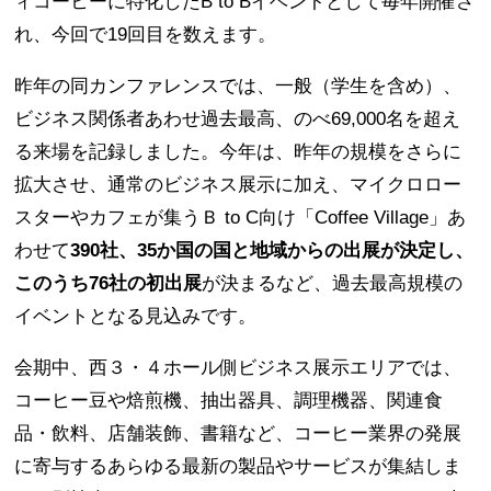
ィコーヒーに特化したB to Bイベントとして毎年開催さ
れ、今回で19回目を数えます。
昨年の同カンファレンスでは、一般（学生を含め）、
ビジネス関係者あわせ過去最高、のべ69,000名を超え
る来場を記録しました。今年は、昨年の規模をさらに
拡大させ、通常のビジネス展示に加え、マイクロロー
スターやカフェが集うＢ to C向け「Coffee Village」あ
わせて
390社、35か国の国と地域からの出展が決定し、
このうち76社の初出展
が決まるなど、過去最高規模の
イベントとなる見込みです。
会期中、西３・４ホール側ビジネス展示エリアでは、
コーヒー豆や焙煎機、抽出器具、調理機器、関連食
品・飲料、店舗装飾、書籍など、コーヒー業界の発展
に寄与するあらゆる最新の製品やサービスが集結しま