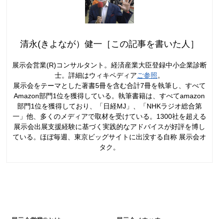
清永(きよなが）健一［この記事を書いた人］
展示会営業(R)コンサルタント。経済産業大臣登録中小企業診断
士。詳細はウィキペディア
ご参照
。
展示会をテーマとした著書5冊を含む合計7冊を執筆し、すべて
Amazon部門1位を獲得している。執筆書籍は、すべてamazon
部門1位を獲得しており、「日経MJ」、「NHKラジオ総合第
一」他、多くのメディアで取材を受けている。1300社を超える
展示会出展支援経験に基づく実践的なアドバイスが好評を博し
ている。ほぼ毎週、東京ビッグサイトに出没する自称 展示会オ
タク。