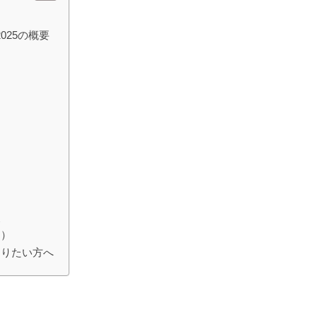
025の概要
点
用）
知りたい方へ