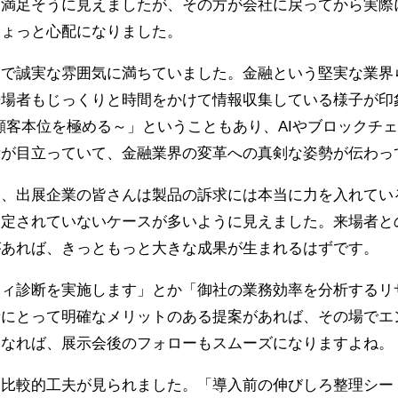
は満足そうに見えましたが、その方が会社に戻ってから実際
ちょっと心配になりました。
目で誠実な雰囲気に満ちていました。金融という堅実な業界
来場者もじっくりと時間をかけて情報収集している様子が印
顧客本位を極める～」ということもあり、AIやブロックチ
示が目立っていて、金融業界の変革への真剣な姿勢が伝わっ
は、出展企業の皆さんは製品の訴求には本当に力を入れてい
設定されていないケースが多いように見えました。来場者と
があれば、きっともっと大きな成果が生まれるはずです。
ティ診断を実施します」とか「御社の業務効率を分析するリ
者にとって明確なメリットのある提案があれば、その場でエ
になれば、展示会後のフォローもスムーズになりますよね。
、比較的工夫が見られました。「導入前の伸びしろ整理シー