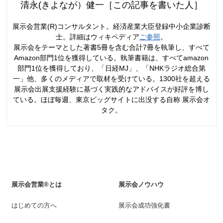
清永(きよなが）健一［この記事を書いた人］
展示会営業(R)コンサルタント。経済産業大臣登録中小企業診断
士。詳細はウィキペディア
ご参照
。
展示会をテーマとした著書5冊を含む合計7冊を執筆し、すべて
Amazon部門1位を獲得している。執筆書籍は、すべてamazon
部門1位を獲得しており、「日経MJ」、「NHKラジオ総合第
一」他、多くのメディアで取材を受けている。1300社を超える
展示会出展支援経験に基づく実践的なアドバイスが好評を博し
ている。ほぼ毎週、東京ビッグサイトに出没する自称 展示会オ
タク。
展示会営業®とは
展示会ノウハウ
はじめての方へ
展示会成功強化書