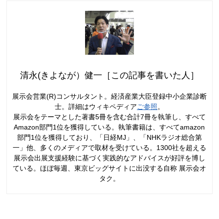
清永(きよなが）健一［この記事を書いた人］
展示会営業(R)コンサルタント。経済産業大臣登録中小企業診断
士。詳細はウィキペディア
ご参照
。
展示会をテーマとした著書5冊を含む合計7冊を執筆し、すべて
Amazon部門1位を獲得している。執筆書籍は、すべてamazon
部門1位を獲得しており、「日経MJ」、「NHKラジオ総合第
一」他、多くのメディアで取材を受けている。1300社を超える
展示会出展支援経験に基づく実践的なアドバイスが好評を博し
ている。ほぼ毎週、東京ビッグサイトに出没する自称 展示会オ
タク。