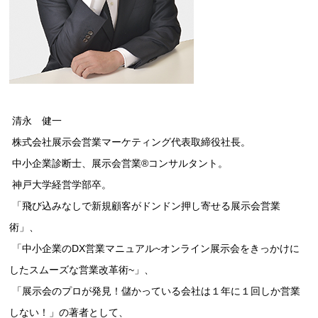
清永 健一
株式会社展示会営業マーケティング代表取締役社長。
中小企業診断士、展示会営業®コンサルタント。
神戸大学経営学部卒。
「飛び込みなしで新規顧客がドンドン押し寄せる展示会営業
術」、
「中小企業のDX営業マニュアル~オンライン展示会をきっかけに
したスムーズな営業改革術~」、
「展示会のプロが発見！儲かっている会社は１年に１回しか営業
しない！」の
著者として、