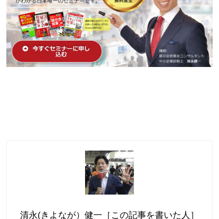
清永(きよなが）健一［この記事を書いた人］