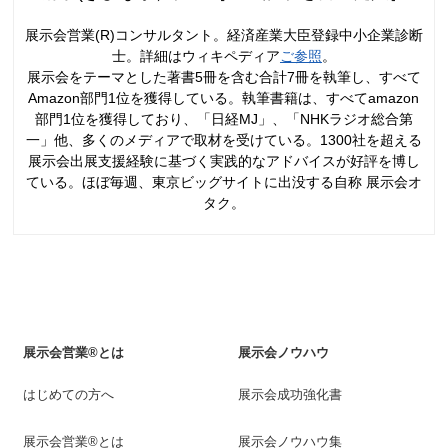
展示会営業(R)コンサルタント。経済産業大臣登録中小企業診断
士。詳細はウィキペディア
ご参照
。
展示会をテーマとした著書5冊を含む合計7冊を執筆し、すべて
Amazon部門1位を獲得している。執筆書籍は、すべてamazon
部門1位を獲得しており、「日経MJ」、「NHKラジオ総合第
一」他、多くのメディアで取材を受けている。1300社を超える
展示会出展支援経験に基づく実践的なアドバイスが好評を博し
ている。ほぼ毎週、東京ビッグサイトに出没する自称 展示会オ
タク。
展示会営業®とは
展示会ノウハウ
はじめての方へ
展示会成功強化書
展示会営業®とは
展示会ノウハウ集