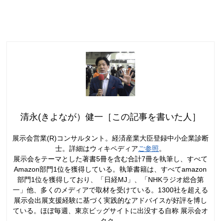
清永(きよなが）健一［この記事を書いた人］
展示会営業(R)コンサルタント。経済産業大臣登録中小企業診断
士。詳細はウィキペディア
ご参照
。
展示会をテーマとした著書5冊を含む合計7冊を執筆し、すべて
Amazon部門1位を獲得している。執筆書籍は、すべてamazon
部門1位を獲得しており、「日経MJ」、「NHKラジオ総合第
一」他、多くのメディアで取材を受けている。1300社を超える
展示会出展支援経験に基づく実践的なアドバイスが好評を博し
ている。ほぼ毎週、東京ビッグサイトに出没する自称 展示会オ
タク。