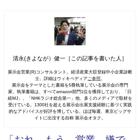
清永(きよなが）健一［この記事を書いた人］
展示会営業(R)コンサルタント。経済産業大臣登録中小企業診断
士。詳細はウィキペディア
ご参照
。
展示会をテーマとした書籍を5冊執筆している展示会の専門
家。執筆書籍は、すべてamazon部門1位を獲得しており、「日
経MJ」、「NHKラジオ総合第一」他、多くのメディアで取材を
受けている。1300社を超える展示会出展支援経験に基づく実践
的なアドバイスが好評を博している。ほぼ毎週、東京ビッグサ
イトに出没する自称 展示会オタク。
「おれ、もう、営業 嫌で