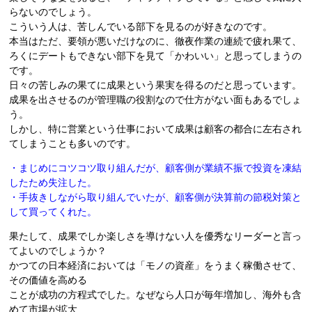
らないのでしょう。
こういう人は、苦しんでいる部下を見るのが好きなのです。
本当はただ、要領が悪いだけなのに、徹夜作業の連続で疲れ果て、
ろくにデートもできない部下を見て「かわいい」と思ってしまうの
です。
日々の苦しみの果てに成果という果実を得るのだと思っています。
成果を出させるのが管理職の役割なので仕方がない面もあるでしょ
う。
しかし、特に営業という仕事において成果は顧客の都合に左右され
てしまうことも多いのです。
・まじめにコツコツ取り組んだが、顧客側が業績不振で投資を凍結
したため失注した。
・手抜きしながら取り組んでいたが、顧客側が決算前の節税対策と
して買ってくれた。
果たして、成果でしか楽しさを導けない人を優秀なリーダーと言っ
てよいのでしょうか？
かつての日本経済においては「モノの資産」をうまく稼働させて、
その価値を高める
ことが成功の方程式でした。なぜなら人口が毎年増加し、海外も含
めて市場が拡大