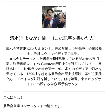
清永(きよなが）健一［この記事を書いた人］
展示会営業(R)コンサルタント。経済産業大臣登録中小企業診断
士。詳細はウィキペディア
ご参照
。
展示会をテーマとした書籍を5冊執筆している展示会の専門
家。執筆書籍は、すべてamazon部門1位を獲得しており、「日
経MJ」、「NHKラジオ総合第一」他、多くのメディアで取材を
受けている。1300社を超える展示会出展支援経験に基づく実践
的なアドバイスが好評を博している。ほぼ毎週、東京ビッグサ
イトに出没する自称 展示会オタク。
こんにちは！
展示会営業コンサルタントの清永です。