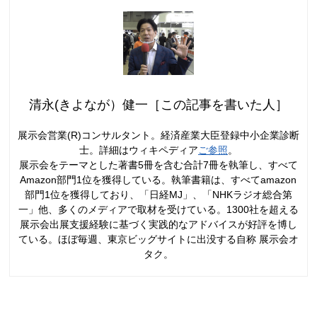
清永(きよなが）健一［この記事を書いた人］
展示会営業(R)コンサルタント。経済産業大臣登録中小企業診断
士。詳細はウィキペディア
ご参照
。
展示会をテーマとした著書5冊を含む合計7冊を執筆し、すべて
Amazon部門1位を獲得している。執筆書籍は、すべてamazon
部門1位を獲得しており、「日経MJ」、「NHKラジオ総合第
一」他、多くのメディアで取材を受けている。1300社を超える
展示会出展支援経験に基づく実践的なアドバイスが好評を博し
ている。ほぼ毎週、東京ビッグサイトに出没する自称 展示会オ
タク。