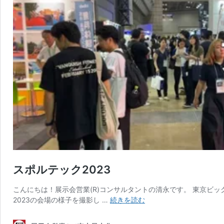
スポルテック2023
こんにちは！展示会営業(R)コンサルタントの清永です。 東京ビ
ス
2023の会場の様子を撮影し …
続きを読む
ポ
ル