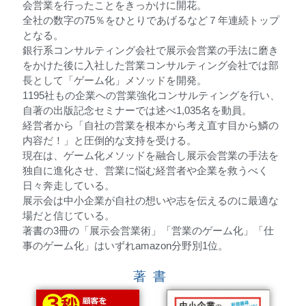
会営業を行ったことをきっかけに開花。
全社の数字の75％をひとりであげるなど７年連続トップ
となる。
銀行系コンサルティング会社で展示会営業の手法に磨き
をかけた後に入社した営業コンサルティング会社では部
長として「ゲーム化」メソッドを開発。
1195社もの企業への営業強化コンサルティングを行い、
自著の出版記念セミナーでは述べ1,035名を動員。
経営者から「自社の営業を根本から考え直す目から鱗の
内容だ！」と圧倒的な支持を受ける。
現在は、ゲーム化メソッドを融合し展示会営業の手法を
独自に進化させ、営業に悩む経営者や企業を救うべく
日々奔走している。
展示会は中小企業が自社の想いや志を伝えるのに最適な
場だと信じている。
著書の3冊の「展示会営業術」「営業のゲーム化」「仕
事のゲーム化」はいずれamazon分野別1位。
著書