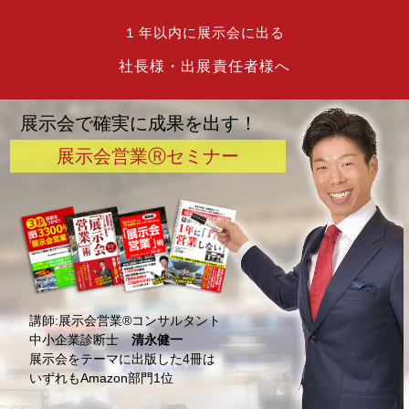
１年以内に展示会に出る
社長様・出展責任者様へ
展示会で確実に成果を出す！
展示会営業Ⓡセミナー
講師:展示会営業®️コンサルタント
中小企業診断士
清永健一
展示会をテーマに出版した4冊は
いずれもAmazon部門1位