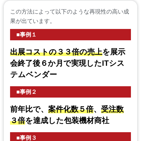
この方法によって以下のような再現性の高い成
果が出ています。
■事例１
出展コストの３３倍の売上
を展示
会終了後６か月で実現したITシス
テムベンダー
■事例２
前年比で、
案件化数５倍
、
受注数
３倍
を達成した包装機材商社
■事例３