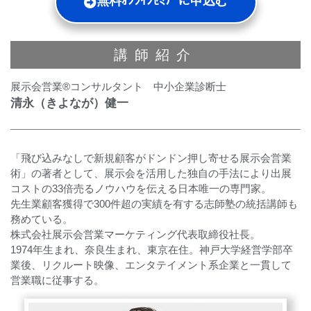
無料ｵﾝﾗｲﾝｾﾐﾅｰに申込む
講師紹介
展示会営業®コンサルタント 中小企業診断士
清永（きよなが）健一
「飛び込みなしで新規顧客がドンドン押し寄せる展示会営業
術」の著者として、展示会を活用した独自の手法により出展
コストの33倍売るノウハウを伝える日本唯一の専門家。
先生業顧客獲得で300件超の実績を有する志師塾の統括講師も
務めている。
株式会社展示会営業マーケティング代表取締役社長。
1974年生まれ、奈良生まれ、東京在住。神戸大学経営学部卒
業後、リクルート映像、エンタテイメント系企業と一貫して
営業職に従事する。