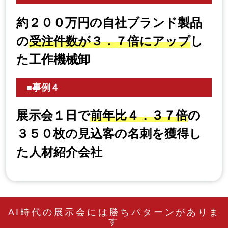
約２００万円の自社ブランド製品
の
受注件数が３．７倍にアップ
し
た工作機械卸
■事例４
展示会１日で
前年比４．３７倍
の
３５０枚の見込客の名刺を獲得し
た人材紹介会社
AI時代の展示会には勝ちパターンがありま
す