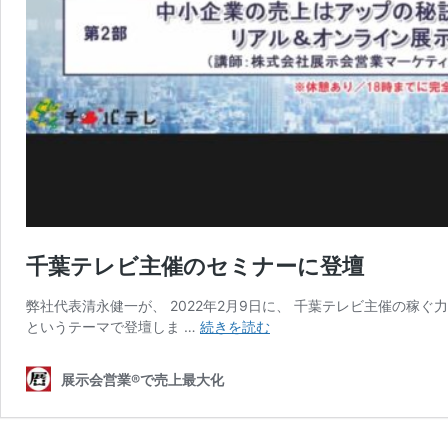
千葉テレビ主催のセミナーに登壇
弊社代表清永健一が、 2022年2月9日に、 千葉テレビ主催の稼
千
というテーマで登壇しま …
続きを読む
葉
テ
展示会営業®で売上最大化
レ
ビ
主