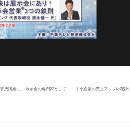
ぐ力養成講座に、 展示会の専門家として、 「中小企業の売上アップの秘