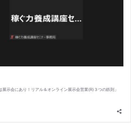
訣は展示会にあり！リアル＆オンライン展示会営業(R)３つの鉄則」