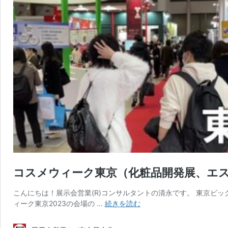
コスメウィーク東京（化粧品開発展、エス
こんにちは！展示会営業(R)コンサルタントの清永です。 東京ビ
コ
ィーク東京2023の会場の …
続きを読む
ス
メ